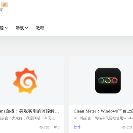
谢
助
源
游戏
教程
afana面板：美观实用的监控解决
Clean Meter：Windows平台
，支持中文显示，结合
感器监控小组件，通过HWInf
P喵前言：大家好，我是阿喵！今天想和
APP喵前言：阿喵今天要给使用Windo
聊一款特别好用的Grafana面板。这款
统的小伙伴们推荐一个超级实用的小
metheus与Docker，轻松监控小
的数据，以图形化的方式展示
760
0
软件
853
不仅外观漂亮，而且支持中文显示，非
——Clean Meter。这是一个桌面小组
NAS设备
性能信息
合想要监控设备的朋友们。周末的时
够显示来自HWInfo的时尚图形覆盖层