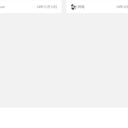
着视频教程搭建一个Prometheus，监
的设计非常简洁，可以让你在屏幕上
oot
24年11月13日
阿喵
24年10
鸡和NAS，真的是轻松又愉快。通过Ne
看系统的性能数据，比如CPU和GPU
监控三网、Beszel监控Docker，再加上Pro
度、使用率等。而且，Clean Meter现
heus的全面监控，真是一个完美的组合！
新版本0.0.4已经不再需要MSI Afterburn
介 这款Grafana面板不仅美观，且…
了，完全依赖于HWInfo，使用起来更