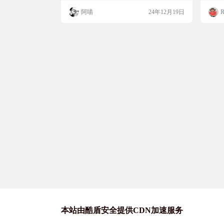
更新了内容，这个工具就能派上用场了。它
候，跟
阿喵
24年12月19日
R
支持通过Discord、邮件、Slack、Telegram甚
控小
至API调用来发送通知，非常适合那些需要
zha
即时通知的场景，比如抢购或者监控竞争对
met
手的动态。最棒的是，它还支持Docker部
项目简
署，使用起来超…
本站由酷盾安全提供CDN加速服务