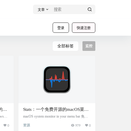
文章
登录
快速注册
全部标签
监控
上的传
Stats：一个免费开源的macOS菜单
o提供
栏监视软件
ws系
macOS system monitor in your menu bar 免费
工具
开源小工具，在菜单栏显示macOS电脑的信
系统
0
资源
979
0
件，能
息。日常查看下电脑的内存，cpu占用，电
。它
池电量，等等。软件不到10M。阿喵我就不