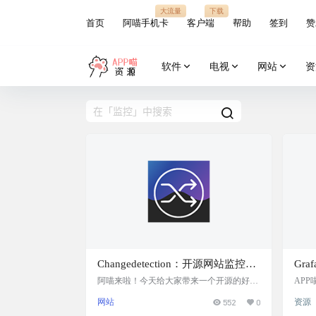
大流量
下载
首页
阿喵手机卡
客户端
帮助
签到
赞
软件
电视
网站
资
Changedetection：开源网站监控工
Gr
具，自部署并监控网站变化，支持
方案
阿喵来啦！今天给大家带来一个开源的好工
AP
具——Changedetection。这是一款可以监控
大家聊
多种通知方式，支持Docker部署
Pro
网站
552
0
资源
网站变化的工具，完全免费，而且你可以自
面板
鸡和
己部署。如果你需要知道某个网站什么时候
常适