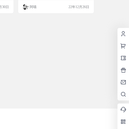
实时查
多介绍了，需要的快到文章末尾下载吧 软件
月30日
阿喵
22年12月26日
的温
截图 软件介绍 💡特色Features 电池电量 蓝
在的最
牙设备 CPU利用率 磁盘利用率 风扇/控制 G
er
PU利用率 内存使用情况 网络使用情况 传感
加…
器信息（温度/…