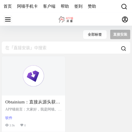
首页
阿喵手机卡
客户端
帮助
签到
赞助
全部标签
直接安装
Obtainium：直接从源头获取
Android应用更新的工具，允
APP喵前言：大家好，我是阿喵。今
许用户直接安装和更新应
天要给你们介绍一个超级实用的And
软件
roid应用更新工具——Obtainium。这
用，并在新版本发布时接收
个工具能让你直接从应用的发布页
3.5k
0
通知，确保应用始终保持最
面安装和更新应用，而且在新版本