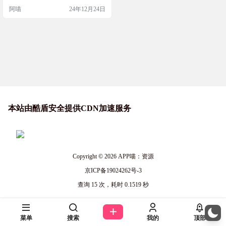
新
可用的时候，它还会给你发送通
阿喵
24年12月24日
知。这样，你就再也不用担心错过
任何应用的更新了。Obtainium让你
的Android应用始终保持最新状态，
非常方便快捷。 工具简介 Obtainium
是一个能够帮助用户直接从Android
应用的发…
本站由酷盾安全提供CDN加速服务
Copyright © 2026
APP喵：资源
京ICP备19024262号-3
查询 15 次，耗时 0.1519 秒
菜单
搜索
我的
顶部