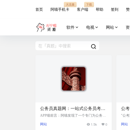
大流量
下载
首页
阿喵手机卡
客户端
帮助
签到
赞
软件
电视
网站
资
公务员真题网：一站式公务员考试
公考
题库资源中心，包括行测、申论以
自wo
APP喵前言：阿喵发现了一个专门为公务员
"公
考试准备的真题网站——公务员真题网。这
源集
及面试题目，无论是国考还是省
网站
1.5k
0
网站
里有全国各地的公务员考试真题，包括行
课程
考，你都可以在这里找到需要的练
测、申论以及面试题目，无论是国考还是省
个项