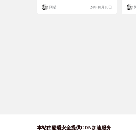
习材料
考，你都可以在这里找到需要的练习材料。
考试
阿喵
24年10月10日
网站简介 公务员真题网提供了一个全面的公
最全
务员考试真题资源库，涵盖国考及各省市的
索任
真题，是备考公务员考试的考生们的重要学
pc端
习平台。 截图 特色 真题大全：提供历年国
色 
家及各省市公务员考试的真题。 模拟试卷：
解、
提供模拟考…
本站由酷盾安全提供CDN加速服务