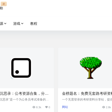
谢
助
源
游戏
教程
沉思录：公考资源合集，分享
金榜题名：免费无套路考研资
lai
享站
考沉思录"是一个为公务员考试准备的资
一个无需登录的考研资料分享站，提供 2
合文档，它提供了包括历年真题、名师
4 年资料，包括政治、数学、英语、
8.3k
0
网站
2.8k
、各省考情和报告数据等多种资料。这
资源，以百度网盘分享。 提供包括政
目是公益性质的，对所有有志于公务员
学、英语等多个科目的考研资料，满