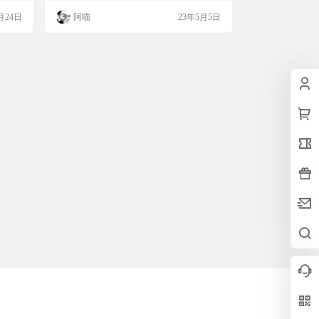
，帮助
四六级真题、考研真题和专八真题在线训练
月24日
阿喵
23年5月5日
网盘进
和下载，涵盖真题下载、听力和答案、查
网页截
词、生词本等，也可以直接免费下载 PDF
/
文档！ 历年考研英语 大学英语六级 历年英
语专八 大学英语四级 数百万学生使用英语
真题…