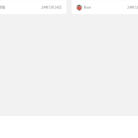
的人来说是免费使用的。 努力打造全网
考生的需求。涵盖25/24年的考研资料
阿喵
24年5月24日
Root
24年5
公考知识库中，您可通过右上方的🔍搜
考生获取最新的备考信息。通过百度
何想学习的考点知识；也可依次学习，
行资料分享，方便考生下载和使用。 
和pad端体验更佳哦。 演示截图 文档特
图 网页地址 http://qzbltushu.ysepan.com
行测：包括资料分析、判断推理、言语理
数量关系、时政常识等…