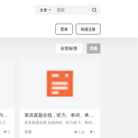
文章
登录
快速注册
全部标签
真题
料分
英语真题在线，听力、单词、单词
本、查答案
5/2
英语真题在线 在线训练、听力练习、单词查
真题等
询、单词本、进度跟踪、查答案，一步搞定
0
资源
2.4k
1
治、数
之前分享过Burning Vocabulary。英语真题在
足不同
线是Burning Vocabulary旗下的子站点。 提供