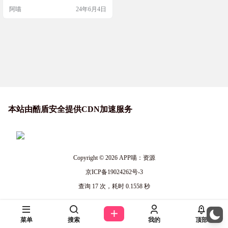
还提供了 BuffStreams、LiveTV 和 R
阿喵
24年6月4日
ojaDirecta 等体育赛事直播网站的代
理链接，这使得用户可以实时观看
各种体育比赛，不受地域限制。 网
站简介 Unblockit 是一个磁力网…
本站由酷盾安全提供CDN加速服务
Copyright © 2026
APP喵：资源
京ICP备19024262号-3
查询 17 次，耗时 0.1558 秒
菜单
搜索
我的
顶部