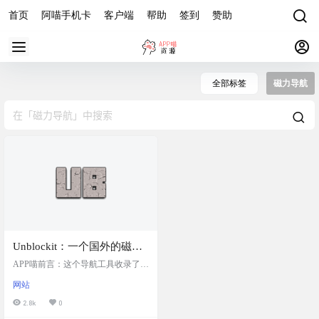
首页
阿喵手机卡
客户端
帮助
签到
赞助
全部标签
磁力导航
Unblockit：一个国外的磁力
种子导航网站
APP喵前言：这个导航工具收录了众
多知名的资源分享站点，例如 ThePir
网站
ateBay、YTS、EZTV 和 1337x 等，
它们各自以提供电影、电视节目、
2.8k
0
音乐、书籍等资源而闻名。Unblockit