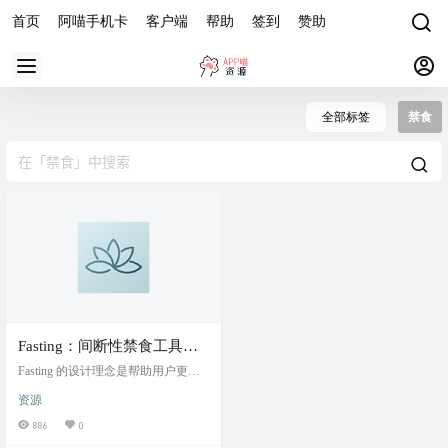
首页
阿喵手机卡
客户端
帮助
签到
赞助
全部标签
禁食
Fasting：间断性禁食工具
App
Fasting 的设计理念是帮助用户更有
效地实施间断性禁食计划（Intermitte
资源
nt Fasting），从而可能改善健康状
况。开发者 Akring 提供了这款应
886
0
用，旨在为用户提供一个简单易用