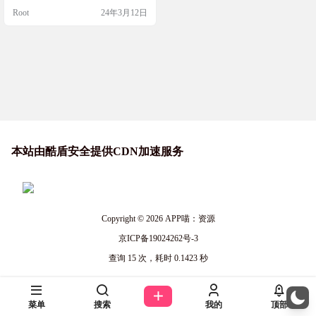
的禁食管理工具。如果你对间断性
Root
24年3月12日
禁食感兴趣，或者想要更好地控制
饮食和体重，Fasting 应用程序可能
是一个值得尝试的工具。 软件截图
软件下载 Fasting 应用程序支持跨平
台使用，意味着用户可以在不同
的…
本站由酷盾安全提供CDN加速服务
Copyright © 2026
APP喵：资源
京ICP备19024262号-3
查询 15 次，耗时 0.1423 秒
菜单
搜索
我的
顶部