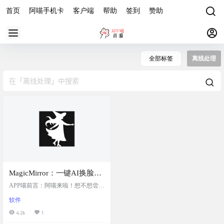
首页
阿喵手机卡
客户端
帮助
签到
赞助
全部标签
离线处理
MagicMirror：一键AI换脸、
发型、穿搭工具，通过简单
APP喵前言：阿喵来啦！想不想尝试
的拖放操作，让用户能够轻
一下新发型或者换个风格的衣服，
软件
但又不想真的去剪发或购物？现在
松尝试新的面孔、发型和服
有了MagicMirror，你可以一键AI换
4.2k
1
装
脸、换发型、换穿搭，轻松发现更