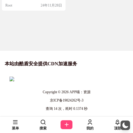
美的自己。这个工具简单到只需要
Root
24年11月28日
拖放照片，就能立刻变身。不需要
复杂的设置，也不需要高端的GPU
硬件，最重要的是，你的隐私得到
保护，所有处理都在你的设备上完
成，不会离开你的电脑。快来试试M
agicMirror，让你的美丽变身变得简
单又安…
本站由酷盾安全提供CDN加速服务
Copyright © 2026
APP喵：资源
京ICP备19024262号-3
查询 14 次，耗时 0.1374 秒
菜单
搜索
我的
顶部