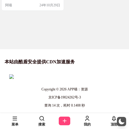
市
成本、文化、安全等指标来筛选城
阿喵
24年10月29日
市。网站的数据非常全面，包括了
全球各地的城市，而且更新也很及
时。如果你想找一个既经济实惠又
适合居住的地方，Nomads.com绝对
能帮到你。 网站简介 Nomads.com是
一个提供全球城市数据对比的工
具，…
本站由酷盾安全提供CDN加速服务
Copyright © 2026
APP喵：资源
京ICP备19024262号-3
查询 14 次，耗时 0.1408 秒
菜单
搜索
我的
顶部