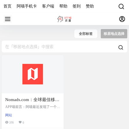
首页
阿喵手机卡
客户端
帮助
签到
赞助
全部标签
移居地点选择
Nomads.com：全球最佳移居
地点选择网站，提供数据驱
APP喵前言：阿喵最近发现了一个很
动的多种筛选条件，如气
有意思的网站，Nomads.com。这个
网站
网站提供了一个数据驱动的工具，
候、成本、文化、安全等，
帮助人们寻找下一个移居地点。你
370
0
来找到最适合自己移居的城
可以根据自己的需求，比如气候、