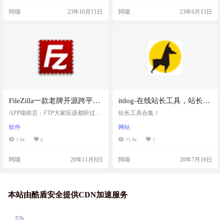
https://website-downloader.onrender.co
全开源，配置信息加密(flutter_secure
阿喵
23年10月11日
阿喵
23年6月13日
m/
_storage)存放,不用担心有什么安全问
题。 支持webdav进行多端同步应用
配置，自己的数据自己托管。 看着
有点像tabby：https://www.appm…
FileZilla一款老牌开源跨平台
itdog-在线站长工具，站长必
功能强大的开源FTP /SFTP客
备检测工具站
APP喵前言：FTP大家应该都听过
站长工具合集！
户端
吧，作为一个站长，一款称手的FTP
软件
网站
工具，可以说是建站利器。今天阿
喵给大家分享一款老牌开源FTP客户
1.5k
0
11.9k
1
端软件-FileZilla，可以说是最好用的
FTP软件都不为过 软件介绍 FileZilla
阿喵
20年11月8日
阿喵
20年7月16日
是一款功能强大的开源FTP /SFTP客
户端，具有许多功能。它包括一个
用于存储所有连接详细信息和登录
信息的站点管理器，以及一个显示
本地和远程文件夹并可以独立自定
本站由酷盾安全提供CDN加速服务
义的资源管理器…