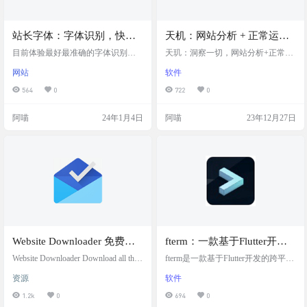
站长字体：字体识别，快速
天机：网站分析 + 正常运行
好用
时间监控 + 服务器状态
目前体验最好最准确的字体识别工
天玑：洞察一切，网站分析+正常运
具网站
行时间监控+服务器状态。不仅是另
网站
软件
一个 GA 替代品 Tianji = Website analy
tics + Uptime Monitor + Server Status
564
0
722
0
软件截图 软件特色 ✔ No cookies ✔
GDPR & CCPA compliant ✔ Open API
阿喵
24年1月4日
阿喵
23年12月27日
✔ Open Source 软件下载 github：http
s://gi…
Website Downloader 免费网
fterm：一款基于Flutter开发
站源码下载器
的跨平台终端工具
Website Downloader Download all the s
fterm是一款基于Flutter开发的跨平台
ource code and assets of any website 免
终端工具 有什么优点呢？ 没有很多
资源
软件
费网站源码下载器，可以下载网站
复杂的功能，几乎想自带的终端一
的代码，爬取前端js html css文件。
样使用。 相较于很多使用Electron开
1.2k
0
694
0
方便二次开发。 网站截图 网站地址
发的终端应用,拥有较小的体积。 完