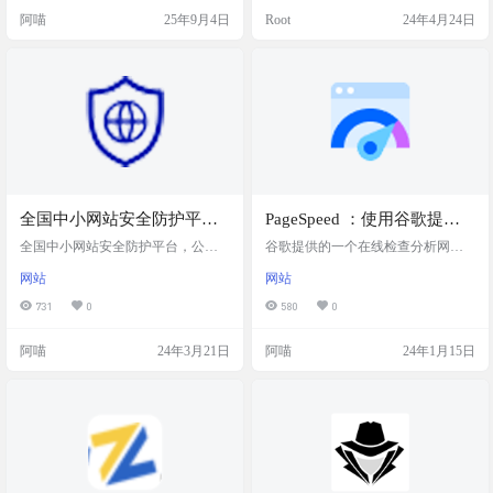
所有数据均保存在本地设备。 插件
兼容性。 httpsok 是一个为 Nginx 和
阿喵
25年9月4日
Root
24年4月24日
截图 核心功能 📊 网站流量快照：查
OpenResty 服务器设计的 HTTPS 证
看访问量、用户参与度、热门页面
书自动续签工具，旨在提供稳定、
📈 近三个月流量趋势：直观展示网
安全、可靠的服务。 演示截图 网站
站增长或下滑走势 🌍 流量来源渠
地址 https://httpsok.com/do…
道：搜索、社交、外链、直接…
全国中小网站安全防护平
PageSpeed ：使用谷歌提供
台，公安部第三研究所的产
的 PageSpeed 工具分析和优
全国中小网站安全防护平台，公安
谷歌提供的一个在线检查分析网站
品
部第三研究所的产品。主机防护有
化您的网站
效率的工具。通过这个在线工具获
网站
网站
免费版，其他更好的服务，阿喵我
取 PageSpeed 得分并使用 PageSpeed
去咨询了下，敏捷版2500一年，增
建议提高您网站的加载速度。 使您
731
0
580
0
强版4600。 如果你的网站，应用，
的网页在所有设备上都能快速加载 P
服务器被攻击或者求助无门，来，
ageSpeed Insights (PSI) 可报告网页在
阿喵
24年3月21日
阿喵
24年1月15日
接入国家公安部的网络安全防护，
移动设备和桌面设备上的用户体
让国家公安部制裁这些坏人 网站截
验，并提供关于如何改进网页的建
图 网站服务 网站防护 平台主要针对
议 网站截图 网站链接 https://develope
中小网站管理用户提供综合性安全
rs.google.com/speed?hl…
解决方案，旨在应对Web攻击、入
侵、挂马、篡改、漏洞利用、后门
和爬虫等网络安全威胁…