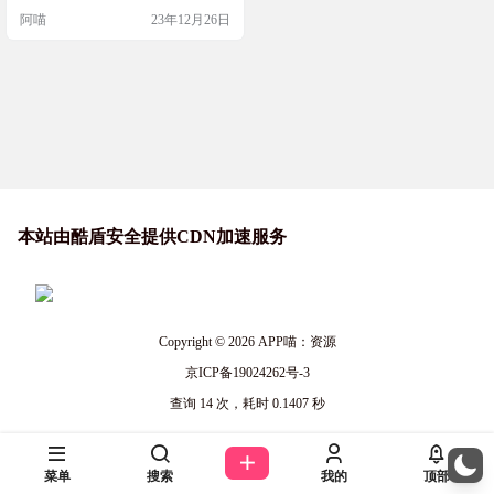
的，弱的或强的，反正各种各样的
阿喵
23年12月26日
台式机或笔记本电脑。 网站截图 需
要注意 系统默认是英文的，需要自
己设置成中文 网站链接 https://windo
wsxlite.com/
本站由酷盾安全提供CDN加速服务
Copyright © 2026
APP喵：资源
京ICP备19024262号-3
查询 14 次，耗时 0.1407 秒
菜单
搜索
我的
顶部