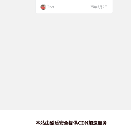
Clonezilla 都能轻松搞定。它支持多种文件系
Root
25年5月2日
统，像 ext2、ext3、ext4、xfs、ntfs、fat32、
hfs+ 等等，都能完美兼容。而且它不仅能将
整个硬盘或特定分区完整复制，还能把系统
状态保存为映像文件，万一系统出问…
本站由酷盾安全提供CDN加速服务