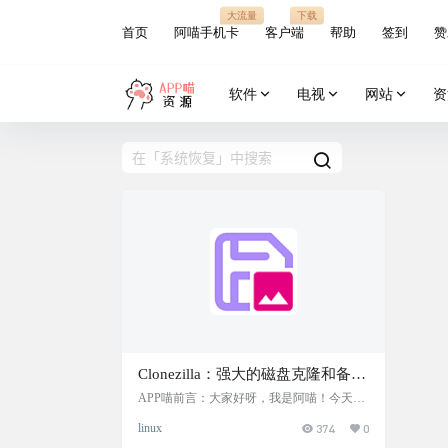
大流量
下载
首页
阿喵手机卡
客户端
帮助
签到
赞
软件
电视
网站
资
Clonezilla：强大的磁盘克隆和备份
工具，支持多种文件系统
APP喵前言：大家好呀，我是阿喵！今天要
给大家介绍一款超强大的磁盘克隆和备份工
linux
374
0
具 ——Clonezilla。这款工具真的是太实用
了，无论是系统部署、裸机备份还是恢复，