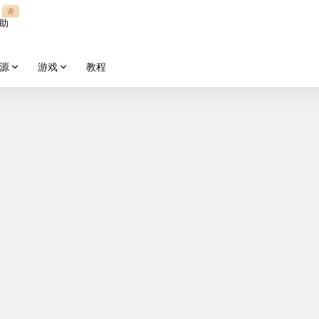
谢
助
源
游戏
教程