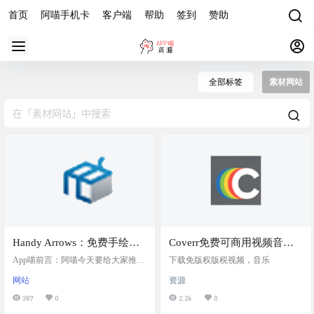
首页
阿喵手机卡
客户端
帮助
签到
赞助
全部标签
素材网站
Handy Arrows：免费手绘插
Coverr免费可商用视频音乐
图素材网站，支持 React 组
素材下载站
App喵前言：阿喵今天要给大家推荐
下载免版权版税视频，音乐
件和 SVG 下载，适合用于平
一个特别有趣的素材网站——Handy
网站
资源
Arrows。这个网站专门收集手绘风
面设计等
格的箭头插图，风格独特，非常适
387
0
2.2k
0
合用于平面设计、应用开发或网页