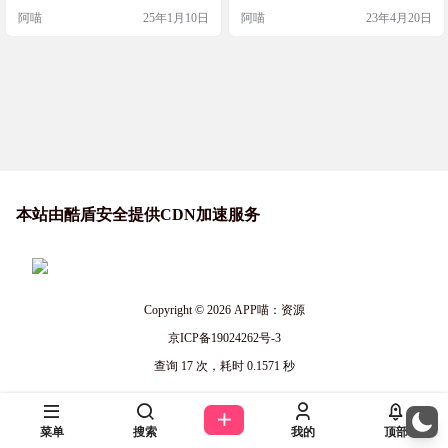
制作。这些箭头插图不仅能吸引浏
阿喵
25年1月10日
阿喵
23年4月20日
览者的注意，还能让你的作品更具
特色。Handy Arrows 提供的素材可
以直接复制为 React 组件或 SVG 格
式，也可以下载为 SVG 向量图。除
了箭头，还有涂鸦、信息图表和插
图等多种分类，都是…
本站由酷盾安全提供CDN加速服务
Copyright © 2026
APP喵：资源
京ICP备19024262号-3
查询 17 次，耗时 0.1571 秒
菜单
搜索
我的
顶部