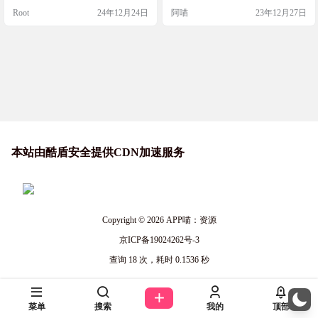
功能
几秒钟后就能获得概述和检测结
GDPR & CCPA compliant ✔ Open API
Root
24年12月24日
阿喵
23年12月27日
果，包括IP地址、包含的IP数量、连
✔ Open Source 软件下载 github：http
接请求数、网页大小、检测到的服
s://gi…
务、站外链接、相似链接、DOM和
内容等细节。有时候直接查看网页
原始代码很难看到这些信息，通过U
rlscan.io就更容易发现是否存在问
题。而且，基…
本站由酷盾安全提供CDN加速服务
Copyright © 2026
APP喵：资源
京ICP备19024262号-3
查询 18 次，耗时 0.1536 秒
菜单
搜索
我的
顶部