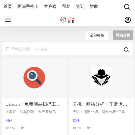
首页
阿喵手机卡
客户端
帮助
签到
赞助
全部标签
网站分析
Urlscan：免费网站扫描工
天机：网站分析 + 正常运行
具，在线检测网页链接相关
时间监控 + 服务器状态
大家好，我是阿喵。今天要给你们
天玑：洞察一切，网站分析+正常运
信息，输入网址即可快速获
介绍一个非常实用的网站扫描工具
行时间监控+服务器状态。不仅是另
网站
软件
——Urlscan.io。这是一个网页沙
一个 GA 替代品 Tianji = Website analy
得网页链接相关的概述和检
盒，可以快速检查网站上各种与链
tics + Uptime Monitor + Server Status
1.5k
0
722
0
测结果，提供更直观的测试
接相关的信息。只需要输入网址，
软件截图 软件特色 ✔ No cookies ✔