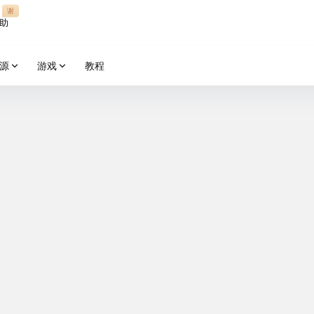
谢
助
源
游戏
教程