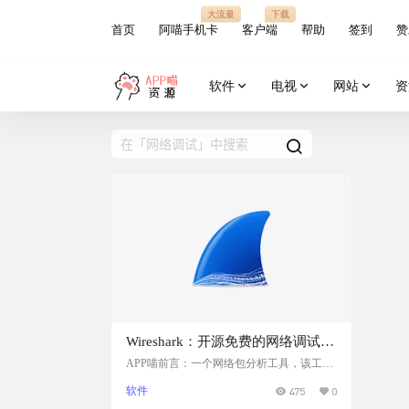
大流量
下载
首页
阿喵手机卡
客户端
帮助
签到
赞
软件
电视
网站
资
Wireshark：开源免费的网络调试、
抓包和分析工具
APP喵前言：一个网络包分析工具，该工具
主要是用来捕获网络数据包，并自动解析数
软件
475
0
据包，为用户显示数据包的详细信息，供用
户对数据包进行分析。它可以运行在 Windo