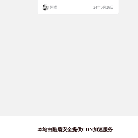
ws、Mac 和 Linux 操作系统上。 软件简介
阿喵
24年6月26日
Wireshark（前称Ethereal）是一款免费开源的
网络嗅探抓包工具，世界上最流行的网络协
议分析器！网络封包分析软件的功能是撷取
网络封包，并尽可能显示出最为详细的网络
封包资料。Wi…
本站由酷盾安全提供CDN加速服务