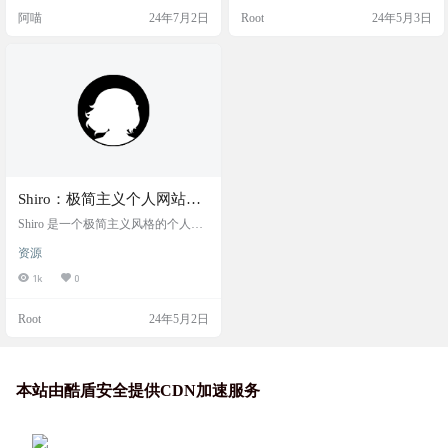
age 模板，专为需要SEO优化和多语
和功能的模板，如SPA美容模板、IT
阿喵
24年7月2日
Root
24年5月3日
言支持的出海SaaS项目设计。它集
公司模板、教育模板等。这些模板
成了DaisyUI、framer-motion和react-ic
不仅设计美观，还具有响应式布
ons等现代…
局，能够适应不同设备的屏幕尺
寸，确保在各种平台上都能提供良
好的用户体验。 网站截图 网站地址
https://mb.github.net.cn
Shiro：极简主义个人网站源
码
Shiro 是一个极简主义风格的个人网
站项目，它以其清新如雪、纯净如
资源
纸的设计理念，为用户提供了一个
现代、简洁且注重细节的在线空
1k
0
间。 Shiro 拥有出色的SEO性能、现
代化的用户界面、实时通知功能和M
Root
24年5月2日
arkdown扩展语法，同时配备了轻量
级的管理面板，使得内容管理变得
轻松便捷。这个项目完全开源，由In
nei维护，适合那些希望在互联网上
展示个人风采、分享知识和创意的
本站由酷盾安全提供CDN加速服务
个人用户。 演示截图 相关网站 演…