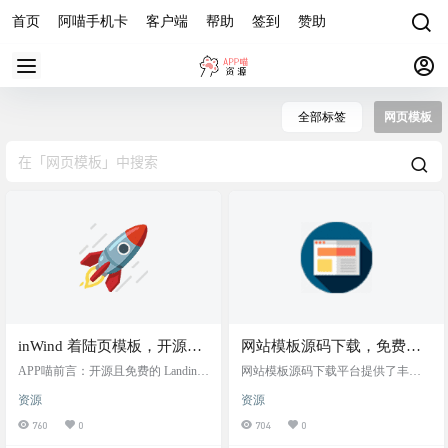
首页
阿喵手机卡
客户端
帮助
签到
赞助
全部标签
网页模板
inWind 着陆页模板，开源网
网站模板源码下载，免费
页模板
HTML5网页模板下载
APP喵前言：开源且免费的 Landing
网站模板源码下载平台提供了丰富
Page 模板，基于 Next.js 构建，专为
多样的网页模板，这些模板覆盖了
资源
资源
出海 SaaS 项目开发设计。 源码简介
从购物商城到企业网站、从个人博
inWind Landing Page Template 是一个
客到专业服务的多种用途。 可以根
760
0
704
0
开源、免费的 Next.js 基础 Landing P
据自己的特定需求，选择不同风格