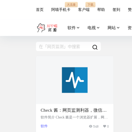
大流量
下载
首页
阿喵手机卡
客户端
帮助
签到
赞
软件
电视
网站
资
Check 酱：网页监测利器，微信推
送实时掌握，用户可在不同设备上
软件简介 Check 酱是一个浏览器扩展，网页
内容监测工具，不仅能监测网页内容的变
进行监测任务的操作和管理
软件
548
0
化，还能把变化通过微信推送给你。支持多
种监测方式，包括网页内容、HTTP 状态、J