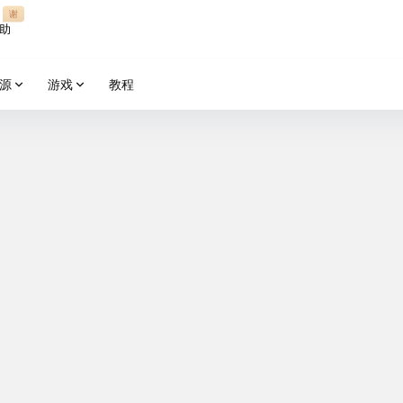
谢
助
源
游戏
教程