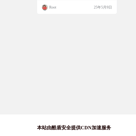
SON 和 RSS 监测。用户可以通过浏览器插
Root
25年5月9日
件或自建云端进行监测任务的管理，实现即
使关闭电脑也能持续监测。配合 Server 酱，
能够将网页变化实时推送到微信或其他设
备，确保不错过任何重要更新。支持Edge、
Chrome浏览器。 截图…
本站由酷盾安全提供CDN加速服务