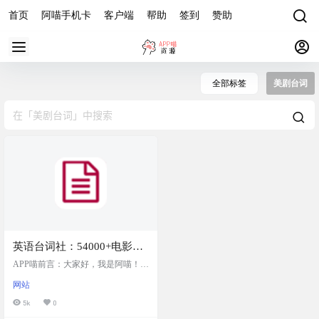
首页
阿喵手机卡
客户端
帮助
签到
赞助
全部标签
美剧台词
英语台词社：54000+电影，
110000+集美剧台词，英语学
APP喵前言：大家好，我是阿喵！今
习者的公益宝库
天要给大家推荐一个超棒的英语学
网站
习资源网站——英语台词社。这个
网站已经搜集了54000多部电影和11
5k
0
0000多集美剧的完整台词，非常适