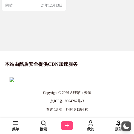
合用来学习英语。无论是想要提高
阿喵
24年12月13日
听力、口语还是词汇量，这里都有
丰富的资源供你选择。快来探索这
个台词宝库吧！ 网站简介 英语台词
社是一个公益网站，提供了54000多
部电影和110000多集美剧的完整台
词，是英语学习者的理想资源。这
些台词由…
本站由酷盾安全提供CDN加速服务
Copyright © 2026
APP喵：资源
京ICP备19024262号-3
查询 13 次，耗时 0.1364 秒
菜单
搜索
我的
顶部