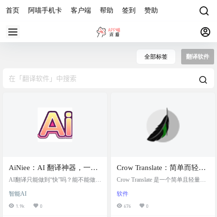
首页
阿喵手机卡
客户端
帮助
签到
赞助
全部标签
翻译软件
AiNiee：AI 翻译神器，一键
Crow Translate：简单而轻量
自动翻译游戏、书籍、字
级的开源免费翻译工具
AI翻译只能做到“快”吗？能不能做到
Crow Translate 是一个简单且轻量级
幕、文档等复杂长文本内容
“又快又好”，甚至拥有专业译者追求
的翻译工具，它允许用户使用 Googl
智能AI
软件
的“信达雅”？ 很显然单纯的机器翻
e、Yandex、Bing、LibreTranslate 和
译，是不够的。我们需要的是“一键
Lingva 等翻译 API 来翻译和朗读文
1.9k
0
676
0
润色”和“一键排版”。 不管原文多么
本。这个项目是用 C++ 和 Qt 编写