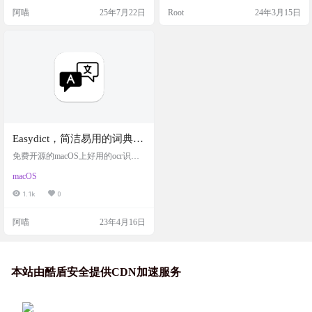
粗糙，点一下，那么借助今天分享
的。 很不错的翻译工具，是学习外
阿喵
25年7月22日
Root
24年3月15日
的这款AI翻译神器AINIEE， 就可以
语的好助手。由于是使用 C++ 和 Qt
优化措辞、调整格式，让译文质
编程语言编写，软件占用系统资源
量，瞬间上一个大台阶。 软件介绍
很低，老旧电脑也都可以流畅运
AiNiee，一款专注于Ai翻译的工具，
行。 软件截图 功能特色 从屏幕或
一键自动翻译RPG SLG游戏，Epub
选…
TXT小说，S…
Easydict，简洁易用的词典翻
译工具，免费开源，支持离
免费开源的macOS上好用的ocr识别
线，OCR识别，各种词典翻
翻译软件
macOS
译
1.1k
0
阿喵
23年4月16日
本站由酷盾安全提供CDN加速服务