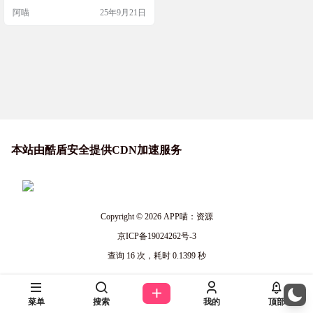
合制 RPG 游戏中，小心瞄准，才能
阿喵
25年9月21日
生存下来！ 除了支持windows，mac
OS外，移动平台也全都支持，融合
了诸多元素。最终，玩家们对游戏
结果赞不绝口。毕竟，它不仅拥有 R
PG 的随机生成机制、原创世界观和
主角设定，还融入…
本站由酷盾安全提供CDN加速服务
Copyright © 2026
APP喵：资源
京ICP备19024262号-3
查询 16 次，耗时 0.1399 秒
菜单
搜索
我的
顶部