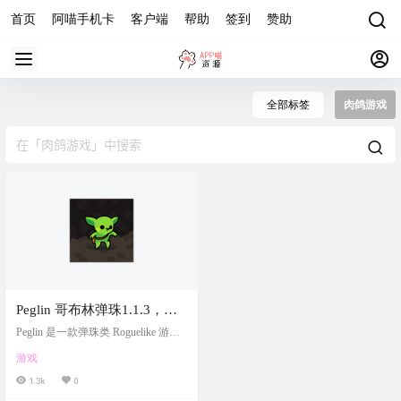
首页
阿喵手机卡
客户端
帮助
签到
赞助
全部标签
肉鸽游戏
Peglin 哥布林弹珠1.1.3，肉
鸽Roguelike弹珠游戏，新奇
Peglin 是一款弹珠类 Roguelike 游戏 -
的玩法，收集并升级强大的
通过收集特殊宝珠和发射弹珠来攻
游戏
击敌人，造成伤害。获取特殊遗
球体和遗物来击败阻碍你的
物，彻底改变游戏规则，确保每次
1.3k
0
怪物和老板
游戏都独一无二。在这款独特的回