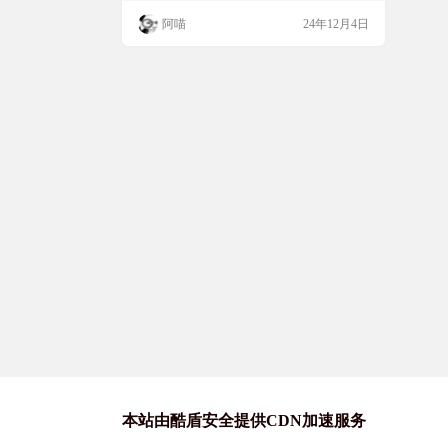
务，可设置提前5分钟自动提醒，从此再也
阿喵
24年12月4日
不用担心忘记关电脑，它还可以帮助家长控
制孩子使用电脑的时间 免费电脑关机、注销
和睡眠工具 使用此方便、自动的 PC 关机工
具，您可以轻松地随时安排计算机关机、
注…
本站由酷盾安全提供CDN加速服务