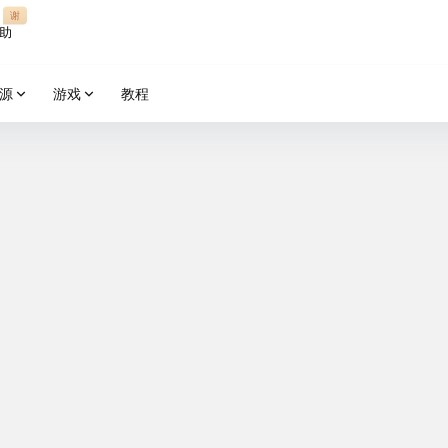
谢
助
源
游戏
教程