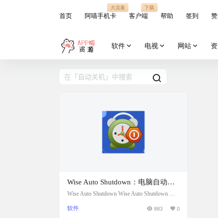
大流量
下载
首页
阿喵手机卡
客户端
帮助
签到
赞
软件
电视
网站
资
Wise Auto Shutdown：电脑自动关
机小工具，官方+便携版
Wise Auto Shutdown Wise Auto Shutdown 是
一款操作简单、小巧实用的 Windows 定时
软件
883
0
工具，它可以帮助实现电脑 定时关机、重
启、注销、休眠、睡眠、锁定屏幕 等多项任