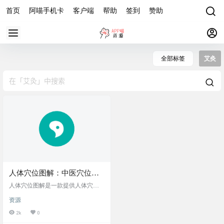
首页
阿喵手机卡
客户端
帮助
签到
赞助
全部标签
艾灸
人体穴位图解：中医穴位学
习与健康管理工具，提供人
人体穴位图解是一款提供人体穴位
体穴位、经络病症及穴位图
图解、人体经络病症及穴位图表的
资源
应用。 经络穴位图文详解，穴位按
表查询，支持Android和iOS
摩点位标注，经络对症快速查询，
2k
0
系统
尽在人体穴位图解。采用目前流行