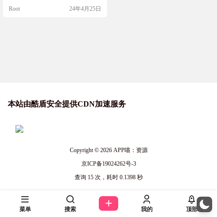
的 Flutter 框架开发。该应用所有资
Root
24年4月25日
料均来自相关公共医学文献，具有
一定的参考价值，通过图文介绍以
便可快速查找经络穴位、按摩除病
等功能。 众所周知，正确地进行穴
位刺激能达到预防疾病、缓解压
力、保健养生等效果。网站虽然
多，但浏览不便，淘来此软件，…
本站由酷盾安全提供CDN加速服务
Copyright © 2026
APP喵：资源
京ICP备19024262号-3
查询 15 次，耗时 0.1398 秒
菜单
搜索
我的
顶部