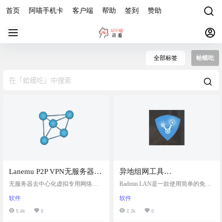
首页
阿喵手机卡
客户端
帮助
签到
赞助
全部标签
蛤蟆吃
Lanemu P2P VPN无服务器虚
异地组网工具
拟专用网络（Hamachi 的开
Radmin_LAN：将远程计算
无服务器去中心化虚拟专用网络（H
Radmin LAN是一款使用简单的免费
源替代方案）
amachi 的开源替代品） 蛤蟆吃Hama
机连接到单一本地网络
软件产品，用于创建虚拟本地网
软件
软件
chi不知道还有多少人知道，以前玩
络。该程序允许用户安全地连接位
我的世界minecraft联机的时候，一人
于防火墙后的计算机。为流量提供
5.6k
0
2.2k
0
作为主机方，都开蛤蟆吃，就可以
一个安全通道。可靠的端到端加密