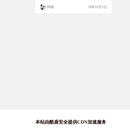
上传的麻烦。使用起来也很简单，你只需要
阿喵
24年10月5日
按照说明准备好视频文件，配置好视频的标
题和描述，然后运行工具，它就能自动帮你
上传到抖音了。对于经常需要更新抖音视频
的小伙伴来说，这绝对是个提高效率的神
器。 脚本简介 抖音自动发布助手是一个能
够帮助用户批量自动…
本站由酷盾安全提供CDN加速服务