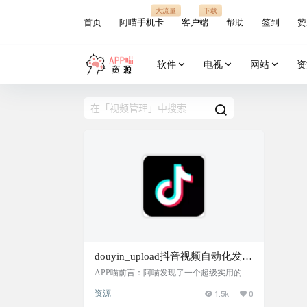
大流量
下载
首页
阿喵手机卡
客户端
帮助
签到
赞
软件
电视
网站
资
douyin_upload抖音视频自动化发布
工具：一键批量上传，提升内容管
APP喵前言：阿喵发现了一个超级实用的工
具，特别适合需要在抖音上批量上传视频的
理效率，抖音并发批量自动化视频
资源
1.5k
0
小伙伴。这个工具叫做抖音自动发布助手，
上传脚本
它能够帮你自动化地发布视频，省去了手动