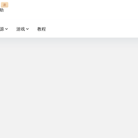
谢
助
源
游戏
教程