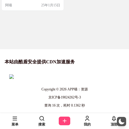
视频制作缩略图，这个工具绝对能
阿喵
25年1月15日
帮到你。它支持多种配置选项，比
如可以设置缩略图中包含的屏幕截
图数量、缩略图的图像质量、字体
类型、字体大小、自定义文本、背
景颜色和字体颜色等。使用起来也
非常简单，可以通过命令行或 Pyt
h…
本站由酷盾安全提供CDN加速服务
Copyright © 2026
APP喵：资源
京ICP备19024262号-3
查询 16 次，耗时 0.1362 秒
菜单
搜索
我的
顶部