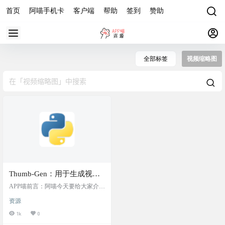
首页
阿喵手机卡
客户端
帮助
签到
赞助
全部标签
视频缩略图
Thumb-Gen：用于生成视频
缩略图，可用于做影视图文
APP喵前言：阿喵今天要给大家介绍
解说或者记录视频片段截图
一个非常实用的小工具——Thumb-G
资源
en。这是一个用 Python 开发的应用
程序，专门用来生成 MP4 和 MKV
1k
0
视频文件的缩略图。如果你需要为