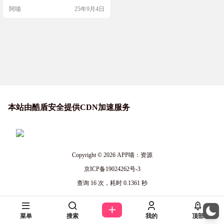
门户。 界面布局基本是 YouTube ，
阿喵
25年9月4日
支持多种媒体类型包括视频、音
频、图片、PDF等。 主要使用现代
堆栈 Django + React 构建，并包含一
个 REST API。 项目截图 项目特征
完全控制您的数据：自己托管！ 现
代技术…
本站由酷盾安全提供CDN加速服务
Copyright © 2026
APP喵：资源
京ICP备19024262号-3
查询 16 次，耗时 0.1361 秒
菜单
搜索
我的
顶部