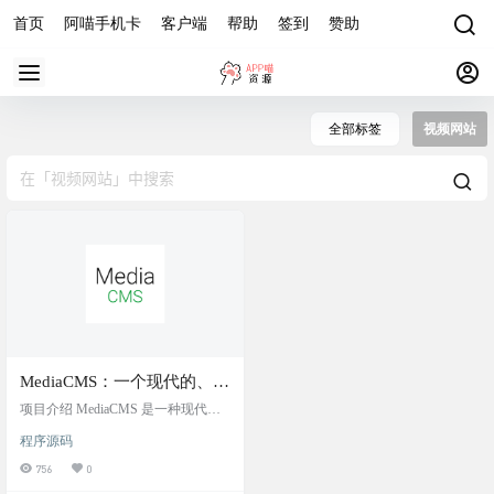
首页
阿喵手机卡
客户端
帮助
签到
赞助
全部标签
视频网站
MediaCMS：一个现代的、功
能齐全的开源视频和媒体
项目介绍 MediaCMS 是一种现代、
CMS，界面布局类似
功能齐全的开源视频和媒体 CMS。
程序源码
它的开发是为了满足现代网络平台
YouTube
查看和共享媒体的需求。它可用于
756
0
在几分钟内构建中小型视频和媒体