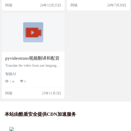
的提示词，自定义生成与之匹配的
一个提供视频语音翻译服务的在线
阿喵
24年12月25日
阿喵
24年7月29日
音效。这对于那些需要给视频添加
平台，专注于将英文视频内容快速
背景音乐或者特效声音的视频制作
转换为中文。它提供了从翻译到生
者来说，简直是福音。但是，需要
成新视频的全程服务，无需用户进
注意的是，这个工具需要至少8G以
行繁琐的操作，并且完全免费。文
上的NVIDIA显卡才能运行。如果你
本翻译质量高，节约了其他方案中
对视频制作感兴趣，或者正在寻找
占比约90%的人工文本校对和翻译时
一个能够提升你视频质…
间。使用灵活，…
pyvideotrans视频翻译和配音
Translate the video from one language t
o another and add dubbing. 将视频从
智能AI
一种语言翻译为另一种语言，并添
加配音 这是一个视频翻译工具，可
1.4k
0
将一种语言的视频翻译为另一种语
言和配音的视频。 语音识别基于 ope
阿喵
23年11月3日
nai-whisper 离线模型、文字翻译使用
google翻译接口，文字合成语音使用
Microsoft Edge tts，背景音…
本站由酷盾安全提供CDN加速服务