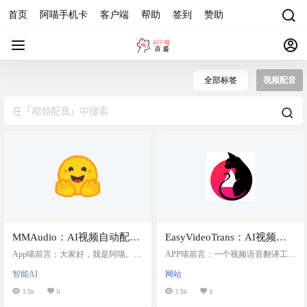
首页
阿喵手机卡
客户端
帮助
签到
赞助
全部标签
视频配音
MMAudio：AI视频自动配音
EasyVideoTrans：AI视频翻
与音效合成工具，能够智能
译配音工具，从翻译到新视
App喵前言：大家好，我是阿喵。今
APP喵前言：一个视频语音翻译工
识别视频内容并自动匹配音
天要给你们介绍一个非常酷的AI工
频生成，免费一条龙
具，自称是最快的英文视频转中文
智能AI
网站
具——MMAudio。这个工具能够智
方案，从翻译到新视频生成，全程
效，同时支持根据用户提供
能识别视频场景，自动给视频配上
一条龙服务，无需繁琐操作，完全
1.5k
0
1.5k
0
的提示词生成定制音效
匹配的音效，甚至可以根据你提供
免费。 网站简介 EasyVideoTrans 是