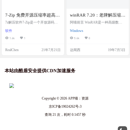
7-Zip 免费开源压缩率超高的
winRAR 7.20：老牌解压缩工
解压缩软件
具，最新官方简体中文/英文
7z解压软件7-Zip是一个开放源码的
阿喵前言 WinRAR是一种高级数据
数据压缩程序，主要用在Windows操
版本+WinRAR7.20-Final-x64
解压缩实用程序，支持多种格式，
软件
Windows
作系统，Unix-like的操作系统如Linu
包括 RAR、ZIP、CAB、ARJ、LZ
烈火汉化版
x与FreeBSD下面有7-zip的移植版本p
H、ACE、TAR、GZip、UUE、IS
1.6k
1
5.6k
0
7zip可以使用。 7-Zip 是一款 开源 的
O、BZIP2、Z 和 7-Zip。它允许您舒
免费 软件。大多数源代码都基于 G
适、快速地创建、组织和管理档
RealChen
21年7月21日
达闻西
19年7月5日
NU LGPL 许可协议下发布。部分代
案。WinRAR无疑是当今数据压缩和
码基于 BSD 3 句条款（BSD 3-claus
解压缩领域的领先软件。该软件采
e）许可协议发布。并且，部分代码
用先进的算法，允许用户将一系列
受到了 unRAR 许可协议…
不同格式的文件压缩为一个文件，
以便于在互联网上共享。 ESET安全
本站由酷盾安全提供CDN加速服务
研究院与202…
Copyright © 2026
APP喵：资源
京ICP备19024262号-3
查询 21 次，耗时 0.1457 秒