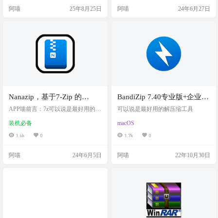
即可压缩文件，将其保存在 Dock 中
很干净。真是一时间不知道怎么说
阿喵
25年8月25日
阿喵
24年6月27日
并从那里使用。只需将文件和文件
了。 软件介绍 免费，安全，秒速的
夹拖放到 Dock 图标或 Keka 窗口，
压缩软件 截图 特色 免费 360 Zip 支
即可创建更精简的版本。 隐私非常
持42种压缩格式的解压，承诺免
重要 只需设置密码并创建高度加密
费，无需再为试用过期，反复提示
的文件即可安全共享。7z文件使用 A
购买而备受困扰。 安全 很多木马藏
ES-256 加密…
在压缩包内进行传播，360Zip…
Nanazip，基于7-Zip 的
BandiZip 7.40专业版+企业版
windows解压缩工具
– 电脑端十分好用的解压缩
APP喵前言：7z可以说是最好用的wi
可以说是最好用的解压缩工具
ndows解压锁软件之一了，免费开
工具，多核心压缩，快速拖
装机必备
macOS
源，只是简陋的外观让很多人止
放，高速压缩
步。今天阿喵就给大家分享一个基
1.6k
0
1.7k
0
于7z开发的现代化UI的解压缩工具-
NanaZip 软件介绍 Nanazip，基于7-Zi
阿喵
24年6月5日
阿喵
22年10月30日
p 的windows解压缩工具，开源免
费，与 Windows11 能够很好的兼
容。 不仅保留了 7-Zip 的诸多优点，
还具备简洁和现代感的UI界面，支
持ZSTD格式。简洁好用，完…