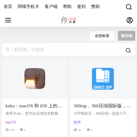
首页
阿喵手机卡
客户端
帮助
签到
赞助
全部标签
解压缩
keka：macOS 和 iOS 上的免
360zip，360压缩国际版，干
费开源解压缩工具，文件归
净好用的解压缩软件
使用 Keka，您可以压缩任意数量的
APP喵前言：360压缩一直是个不错
档器
文件，并支持多种格式。您还可以
的压缩工具，奈何国内的版本都是
macOS
软件
加密文件，确保安全私密地存储和
内嵌广告，不是弹窗就是捆绑全家
共享。 软件截图 软件特色 如此简
桶，大家都对360心生畏惧。不过，
763
0
2k
0
单，如此强大 您甚至无需打开 Keka
像百度网盘，360压缩的国际版本却