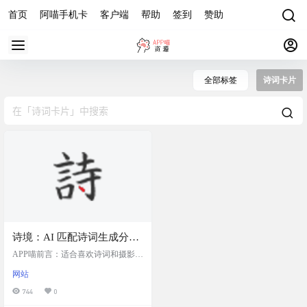
首页
阿喵手机卡
客户端
帮助
签到
赞助
全部标签
诗词卡片
诗境：AI 匹配诗词生成分享
卡片
APP喵前言：适合喜欢诗词和摄影的
用户，可以用于个人分享或社交媒
网站
体。生成 3 张后会提醒需要登陆，
实际上等一会就又可以了，估计是
744
0
对频次进行的限制。 网站简介 诗境