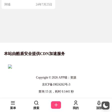
是一个创新的在线服务，利用人工
阿喵
24年7月25日
智能技术分析用户上传的照片，并
自动匹配合适的诗句，生成具有诗
意的分享卡片。上传图片，可自动
匹配一首诗词，并生成分享卡片，
每日可生成 3 张，更多则需要登
陆，至于图片与诗词的匹配度，个
别还是蛮准确的，感兴趣的自…
本站由酷盾安全提供CDN加速服务
Copyright © 2026
APP喵：资源
京ICP备19024262号-3
查询 15 次，耗时 0.1441 秒
菜单
搜索
我的
顶部