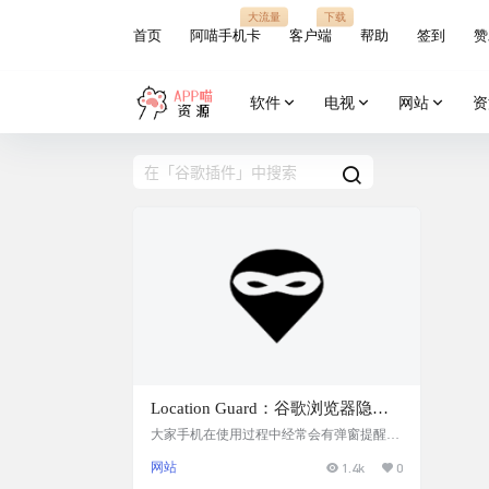
大流量
下载
首页
阿喵手机卡
客户端
帮助
签到
赞
软件
电视
网站
资
Location Guard：谷歌浏览器隐藏
真实位置插件
大家手机在使用过程中经常会有弹窗提醒，
说某个软件需要获取你所在位置等等，这个
网站
1.4k
0
其实还好，因为你可以自己选择是否给权
限。 但是电脑浏览器在浏览过程中，大家仔