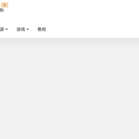
谢
助
源
游戏
教程