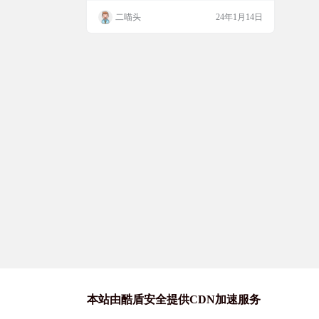
细想想有多少网页是有提醒的呢？其实好多
二喵头
24年1月14日
网站都在悄无声息的读取你所在位置， 只是
你不知道，毫无隐私可言...... 小编发现一款
可以隐真实位置的谷歌浏览器插件，效果还
是不错的，一起来看看~ 插件介绍 这是谷歌
商店的一款插件，一般网站是基于你的IP地
理…
本站由酷盾安全提供CDN加速服务