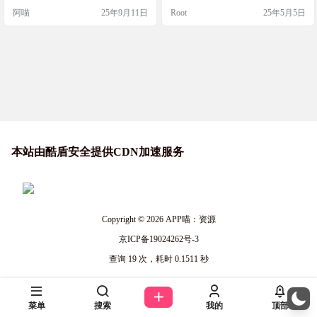
源的网站，提供了各种免费的学习
可以输入自己的提示词来自定义内
阿喵
25年9月11日
Root
25年5月5日
资源，包括工作表、手工艺活动、
容，非常适合教育、科普和趣味学
故事书活动、闪卡等多种儿童益智
习场景。 截图 功能特色 创意十足
玩具，可以学习英文字母，让图片
：用可爱的小猫动图解释复杂概
和文字想匹配，可以认识动物园里
念，化抽象为具体。 互动性强 ：支
的动物，添加动物卡片，可以添加
持用户输入自定义提示词，生成个
道具，用监制制作自己的小怪物等
性化的小猫解释动图。 适用性广 ：
多种类别的内容，帮助孩…
适合教育、科普、趣味学习等多…
本站由酷盾安全提供CDN加速服务
Copyright © 2026
APP喵：资源
京ICP备19024262号-3
查询 19 次，耗时 0.1511 秒
菜单
搜索
我的
顶部