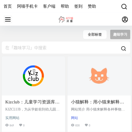
首页
阿喵手机卡
客户端
帮助
签到
赞助
全部标签
趣味学习
Kizclub：儿童学习资源库，
小猫解释：用小猫来解释各
为从学龄前到幼儿园的儿童
种事物，让复杂的概念变得
KIZCLUB，为从学龄前到幼儿园的
网站简介 用小猫来解释各种事物是
提供教育材料
儿童提供教育材料。使命是为学习
可爱又简单
一个充满创意的网站，通过可爱的
实用网站
网站
带来快乐，并支持家长、教师和看
小猫动图来简化和阐释复杂的概
护者帮助幼儿茁壮成长。 网站介绍
念，让学习变得更加有趣和易于理
849
0
830
0
Kizclub，一个专为儿童提供学习资
解。用户可以选择预设的示例，也