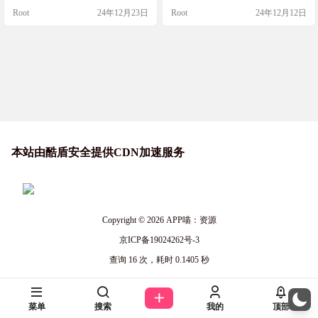
下载到你选择的格式。它还支持通
重写版。使用了最新技术栈Next.js 1
Root
24年12月23日
Root
24年12月12日
过关键词搜索，帮助你快速查找和
5和Tauri v2，支持macOS、Window
下载视频。使用这个工具，你可以
s、Linux和Web平台，未来还将支持i
选择视频质量和格式，自动嵌入其
OS和Android。功能强大，界面友
他语言的音轨和字幕，自动注入媒
好，绝对是电子书爱好者的不二之
体标签，甚至可以登录YouTube账户
选！ 软件简介 Reade…
访问私有内容。如果你需要下载…
本站由酷盾安全提供CDN加速服务
Copyright © 2026
APP喵：资源
京ICP备19024262号-3
查询 16 次，耗时 0.1405 秒
菜单
搜索
我的
顶部