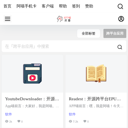
首页
阿喵手机卡
客户端
帮助
签到
赞助
全部标签
跨平台应用
YoutubeDownloader：开源
Readest：开源跨平台EPUB
YouTube视频下载工具，允许
阅读器，Next.js 15与Tauri v2
App喵前言：大家好，我是阿喵。今
APP喵前言：嘿，我是阿喵！今天要
用户通过URL下载YouTube视
天要给你们介绍一个开源的YouTube
打造沉浸式阅读体验
给大家推荐一款全新的开源电子书
软件
软件
视频下载工具——YoutubeDownloade
阅读器——Readest。这款阅读器专
频、播放列表和频道，支持
r。这个工具可以让你通过复制粘贴
为追求沉浸式深度阅读体验的用户
2k
0
7.2k
0
视频质量和格式的选择
视频、播放列表或频道的URL直接
打造，是经典阅读器Foliate的现代化