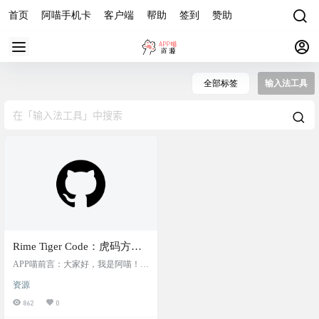
首页
阿喵手机卡
客户端
帮助
签到
赞助
全部标签
输入法工具
Rime Tiger Code：虎码方案
重写，多功能输入法工具，
APP喵前言：大家好，我是阿喵！今
实现了单字方案同时集成单
天要给大家介绍一个特别强大的输
资源
入法工具——Rime Tiger Code。这是
字、打词、整句输入，适配
一个虎码方案重写项目，不仅集成
862
0
macOS 鼠须管和 iOS 仓输入
了单字、打词、整句输入，还适配