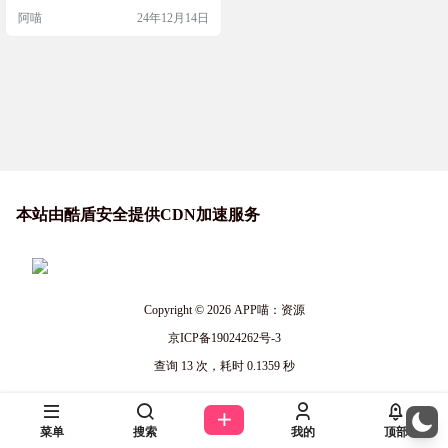
法皮肤布局
了macOS鼠须管和iOS仓输入法皮肤
阿喵
24年12月14日
布局。它提供了通配符、计算器、
临时英/日文、中英互译等多种功
能，操作也非常灵活，快来试试
吧！ 软件简介 Rime Tiger Code是一
个多功能输入法工具，重写了虎码
方案，集成了单字、打词…
本站由酷盾安全提供CDN加速服务
Copyright © 2026
APP喵：资源
京ICP备19024262号-3
查询 13 次，耗时 0.1359 秒
菜单
搜索
我的
顶部