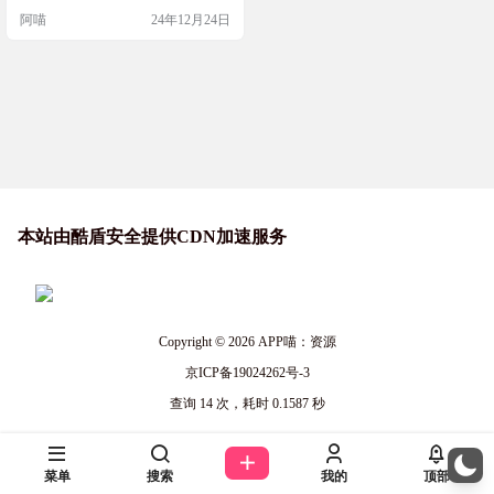
新
可用的时候，它还会给你发送通
阿喵
24年12月24日
知。这样，你就再也不用担心错过
任何应用的更新了。Obtainium让你
的Android应用始终保持最新状态，
非常方便快捷。 工具简介 Obtainium
是一个能够帮助用户直接从Android
应用的发…
本站由酷盾安全提供CDN加速服务
Copyright © 2026
APP喵：资源
京ICP备19024262号-3
查询 14 次，耗时 0.1587 秒
菜单
搜索
我的
顶部