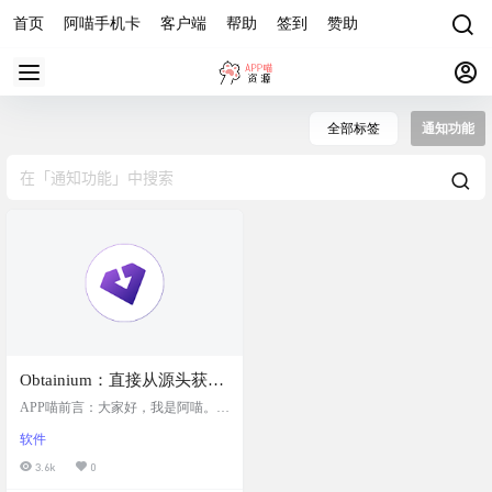
首页
阿喵手机卡
客户端
帮助
签到
赞助
全部标签
通知功能
Obtainium：直接从源头获取
Android应用更新的工具，允
APP喵前言：大家好，我是阿喵。今
许用户直接安装和更新应
天要给你们介绍一个超级实用的And
软件
roid应用更新工具——Obtainium。这
用，并在新版本发布时接收
个工具能让你直接从应用的发布页
3.6k
0
通知，确保应用始终保持最
面安装和更新应用，而且在新版本