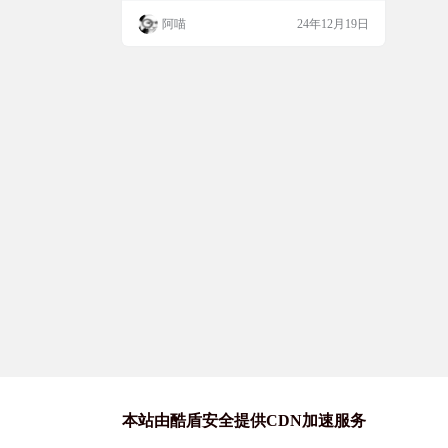
更新了内容，这个工具就能派上用场了。它
阿喵
24年12月19日
支持通过Discord、邮件、Slack、Telegram甚
至API调用来发送通知，非常适合那些需要
即时通知的场景，比如抢购或者监控竞争对
手的动态。最棒的是，它还支持Docker部
署，使用起来超…
本站由酷盾安全提供CDN加速服务