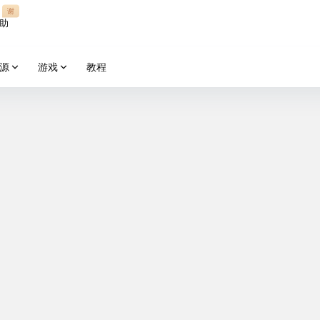
谢
助
源
游戏
教程