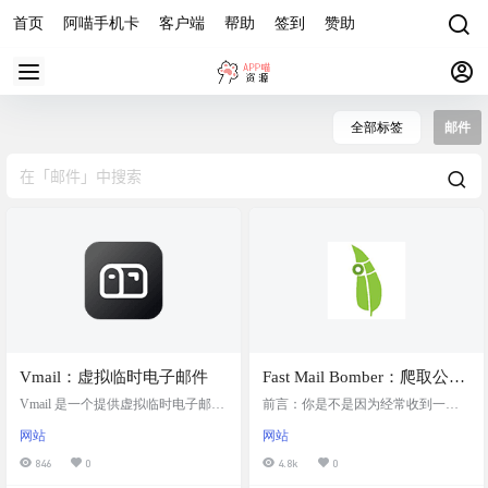
首页
阿喵手机卡
客户端
帮助
签到
赞助
全部标签
邮件
Vmail：虚拟临时电子邮件
Fast Mail Bomber：爬取公共
Mailman 接口实现千量级邮
Vmail 是一个提供虚拟临时电子邮件
前言：你是不是因为经常收到一些
服务的平台。注重用户的隐私保
件轰炸机
垃圾邮件或者诈骗邮件而愤怒，如
网站
网站
护，临时电子邮件地址有效期为1
题，一个 email 电子邮件轰炸工具，
天，适合需要短期使用的场合。 国
与短信轰炸和呼死你一样，是通过
846
0
4.8k
0
内访问比较慢，Vmail 利用 Cloudflar
调用互联网上大量服务接口来轰炸