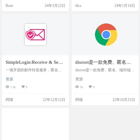
e 的技术来提供服务，这可能有助于
目标邮箱，你可以借此来轰炸那些
Root
24年3月22日
hlcz
24年1月14日
提高邮件服务的安全性和稳定性。
到处发垃圾邮件的人。 需要特别注
网站截图 网站地址
意的是，发送邮件时，请求接口的
这个 IP 地址会被暴露，这就有点坑
了，所以本项目仅用于娱乐测试，
请勿用于非法用途 介绍 基于Mailma
n的Fast Mail Bomber（FM…
SimpleLogin:Receive & Send
disroot是一款免费、匿名、
emails anonymously 匿名收
端对端加密且去中心化的隐
一项开源的邮件转发服务，匿名接
disroot是一款免费、匿名、端对端加
发邮件
收和发送电子邮件 使用电子邮件别
私邮箱
密且去中心化的隐私邮箱；也提供
资源
资源
名，您可以在网上匿名并保护您的
包括免费加密的云存储和分享服
收件箱免受垃圾邮件和网络钓鱼的
务、聊天软件、语音聊天，搜索引
1.2k
0
1k
0
侵害。 工具截图 功能特色 匿名接收
擎和分布式的社交等功能。注册无
和发送电子邮件 使用电子邮件别
需提供个人信息。 网站截图 网站地
阿喵
22年12月12日
阿喵
22年10月21日
名，您可以匿名在线，并保护您的
址 To tear up the roots of, or by the root
收件箱免受垃圾邮件和网络钓鱼的
s; hence, to tear from a foundation; to up
侵害。开源。在欧洲制造和托管 电
root
子邮件别名如何工作？ 使用电子邮
件别名屏蔽收件箱。 1. 随时随地使
用电子邮件别名 每个网站使用不同
的电子邮件别名 下次…