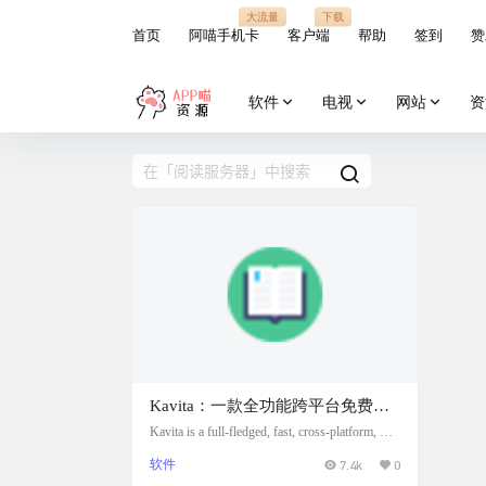
大流量
下载
首页
阿喵手机卡
客户端
帮助
签到
赞
软件
电视
网站
资
Kavita：一款全功能跨平台免费开
源的阅读服务器
Kavita is a full-fledged, fast, cross-platform, & o
pen-source manga, comic, and book server 软件
软件
7.4k
0
介绍: 一个快速、功能丰富的跨平台阅读服
务器。支持阅读漫画、连环画、书籍、PD