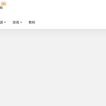
谢
助
源
游戏
教程