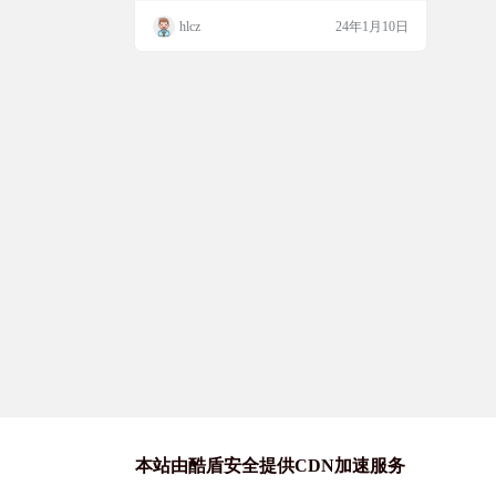
F、原始图像等，可以设置您自己的服务器
hlcz
24年1月10日
并与您的朋友和家人分享您的阅读收藏。 软
件截图： 功能介绍： 提供漫画/网络漫画/漫
画（…
本站由酷盾安全提供CDN加速服务