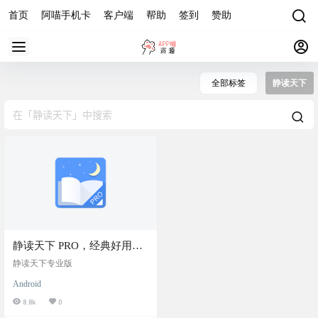
首页
阿喵手机卡
客户端
帮助
签到
赞助
全部标签
静读天下
静读天下 PRO，经典好用的
本地电子书阅读器，官网下
静读天下专业版
载+最新专业版下载
Android
8.8k
0