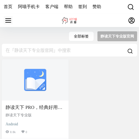
首页
阿喵手机卡
客户端
帮助
签到
赞助
全部标签
静读天下专业版官网
静读天下 PRO，经典好用的
本地电子书阅读器，官网下
静读天下专业版
载+最新专业版下载
Android
8.8k
0