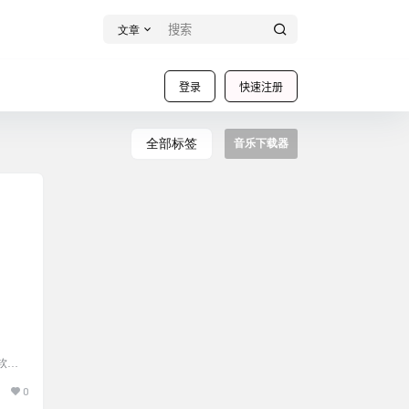
文章
登录
快速注册
全部标签
音乐下载器
 软件
2022
0
 收费与
IX2