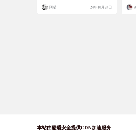
I设计美观，操作起来也非常简单。最棒的
2 系统
阿喵
24年10月24日
是，它支持歌单功能，让你可以直接在歌单
测试结
中下载音乐，省去了反复搜索的麻烦。如果
用的Q
你是Windows用户，那这款下载器绝对值得
一试。 软件简介 AZ音乐下载器是一个使用
Python语言编写的多API音乐客…
本站由酷盾安全提供CDN加速服务