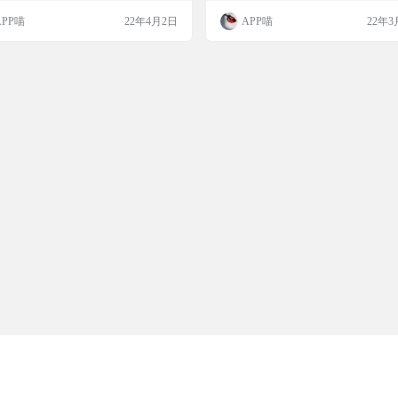
版本： MIUI12 安卓版本： Android11
系统版本： MIUI12 安卓版本： Androi
APP喵
22年4月2日
APP喵
22年3
果： 高级版 02 功能介绍 截图 简洁实
测试结果： 高级版 02 功能介绍 截图
Q音乐下载工具 03 软件下载
打简约、全网资源歌曲播放和下载的
歌播放器。（搜索和下载功能非常强
也可以把…