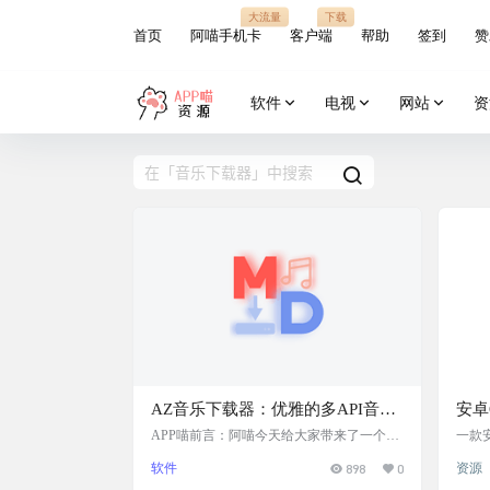
大流量
下载
首页
阿喵手机卡
客户端
帮助
签到
赞
软件
电视
网站
资
AZ音乐下载器：优雅的多API音乐
安卓
下载体验，具有美观的UI设计、支
APP喵前言：阿喵今天给大家带来了一个超
一款安
给力的音乐下载器——AZ音乐下载器。这
信息 
持歌单功能、流畅的下载体验以及
软件
898
0
资源
个下载器用Python编写，集成了多个音乐AP
2年0
多样的插件功能
I，让你下载音乐变得既优雅又高效。它的U
与否：