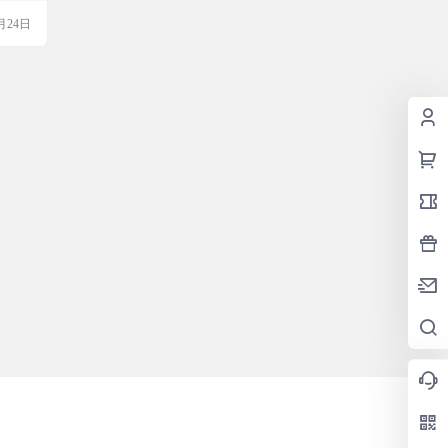
d11
月24日
 一款主
一款听
大，你