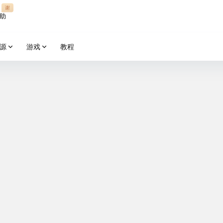
谢
助
源
游戏
教程