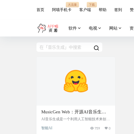
大流量
下载
首页
阿喵手机卡
客户端
帮助
签到
赞
软件
电视
网站
资
MusicGen Web：开源AI音乐生成
工具
AI音乐生成是一个利用人工智能技术来创作
音乐的网站。使用 AI 机器学习算法，深度
智能AI
759
0
学习模型，来学习音乐的结构和风格，并基
于这些知识生成新的音乐作品。 演示站部署