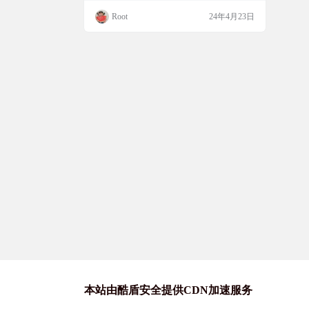
于抱脸huggingface，可基于transformers.js本
Root
24年4月23日
地搭建运行。 演示截图 网站地址 https://hug
gingface.co/spaces/Xenova/musicgen-web
本站由酷盾安全提供CDN加速服务