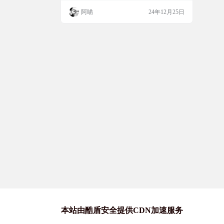
供的提示词，自定义生成与之匹配的音效。
阿喵
24年12月25日
这对于那些需要给视频添加背景音乐或者特
效声音的视频制作者来说，简直是福音。但
是，需要注意的是，这个工具需要至少8G以
上的NVIDIA显卡才能运行。如果你对视频
制作感兴趣，或者正在寻找一个能够提升你
视频质…
本站由酷盾安全提供CDN加速服务