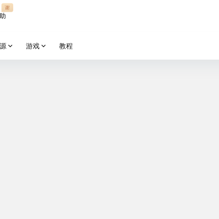
谢
助
源
游戏
教程