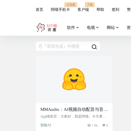
大流量
下载
首页
阿喵手机卡
客户端
帮助
签到
赞
软件
电视
网站
资
MMAudio：AI视频自动配音与音效
合成工具，能够智能识别视频内容
App喵前言：大家好，我是阿喵。今天要给
你们介绍一个非常酷的AI工具——MMAudi
并自动匹配音效，同时支持根据用
智能AI
1.5k
0
o。这个工具能够智能识别视频场景，自动
户提供的提示词生成定制音效
给视频配上匹配的音效，甚至可以根据你提