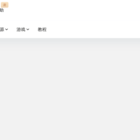
谢
助
源
游戏
教程