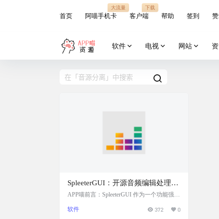
大流量
下载
首页
阿喵手机卡
客户端
帮助
签到
赞
软件
电视
网站
资
SpleeterGUI：开源音频编辑处理，
音源分离工具
APP喵前言：SpleeterGUI 作为一个功能强大
的音频分离工具，为音乐创作和音频编辑提
软件
372
0
供了极大的便利，无论是专业音乐制作人还
是业余爱好者，都可以利用它来发掘音频编