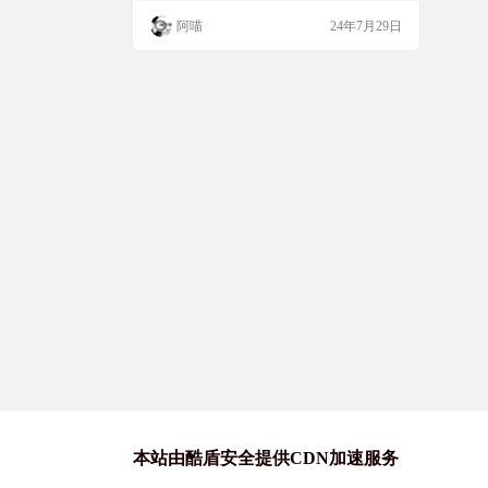
辑的无限可能。 工具简介 SpleeterGUI 是一
阿喵
24年7月29日
个开源的音频处理工具，它能够将歌曲或音
频文件分离成不同的音轨，如鼓点、贝斯和
人声等。这个工具最初由 Deezer 开发，现在
以开源项目的形式存在，为广大音乐爱好
者、DJ 和音频编…
本站由酷盾安全提供CDN加速服务