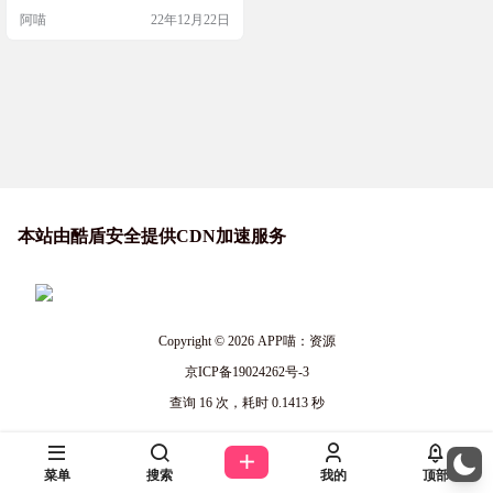
本机存储的快传系统。 工具截图 主
阿喵
22年12月22日
要特色 轻量简洁：Fastapi+Sqlite3+V
ue2+ElementUI…
本站由酷盾安全提供CDN加速服务
Copyright © 2026
APP喵：资源
京ICP备19024262号-3
查询 16 次，耗时 0.1413 秒
菜单
搜索
我的
顶部