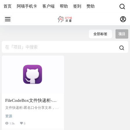
首页
阿喵手机卡
客户端
帮助
签到
赞助
全部标签
项目
FileCodeBox文件快递柜-匿
名口令分享文本，文件
文件快递柜-匿名口令分享文本，文
件，像拿快递一样取文件（File Expr
资源
ess Cabinet - Anonymous Passcode Sha
ring Text, Files, Like Taking Express De
1.5k
0
livery for Files） 一个github上开源的