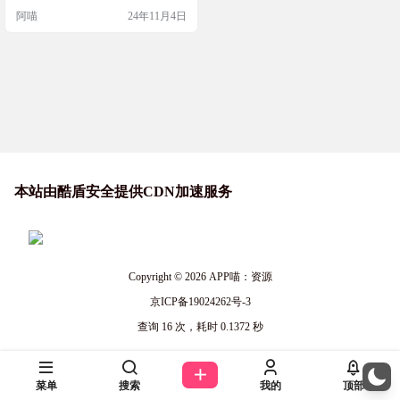
的情况下离线更新驱动。无论是丢
阿喵
24年11月4日
失了驱动程序光盘，还是Windows更
新无法配置硬件，Snappy Driver Inst
aller都能快速帮你找到并安装所有丢
失的驱动程序。 软件简介 Snappy Dr
iver Ins…
本站由酷盾安全提供CDN加速服务
Copyright © 2026
APP喵：资源
京ICP备19024262号-3
查询 16 次，耗时 0.1372 秒
菜单
搜索
我的
顶部