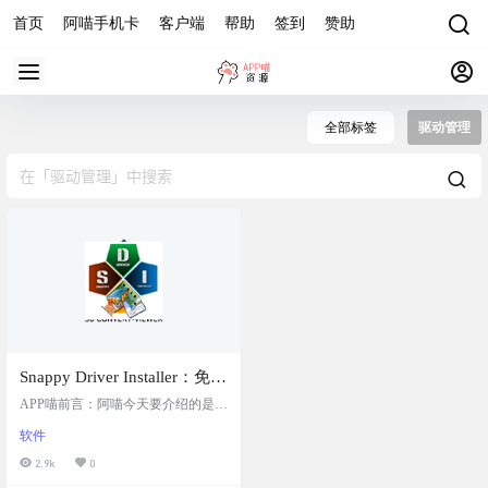
首页
阿喵手机卡
客户端
帮助
签到
赞助
全部标签
驱动管理
Snappy Driver Installer：免费
开源的驱动管理工具，支持
APP喵前言：阿喵今天要介绍的是一
离线更新驱动，适合在没有
款名为Snappy Driver Installer的免费
软件
开源驱动管理工具。这个工具提供
互联网访问的环境中快速安
了一个完整的驱动程序数据库，可
2.9k
0
装和更新驱动程序
以帮助你在没有网络或网络不稳定