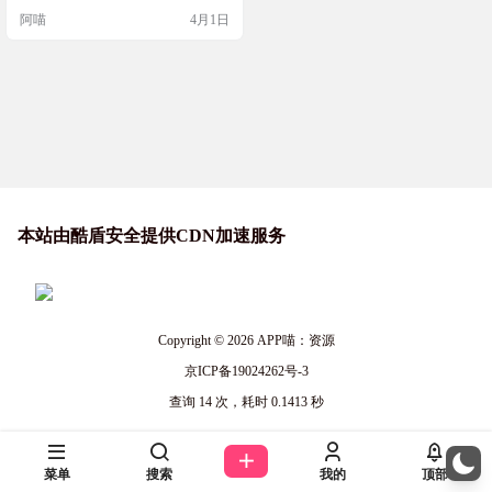
堡围攻等震撼场景。❗️无论是骑马比
阿喵
4月1日
武还是燃烧箭雨，都让每一场战斗
充满史诗感！ 游戏截图 游戏下载
本站由酷盾安全提供CDN加速服务
Copyright © 2026
APP喵：资源
京ICP备19024262号-3
查询 14 次，耗时 0.1413 秒
菜单
搜索
我的
顶部