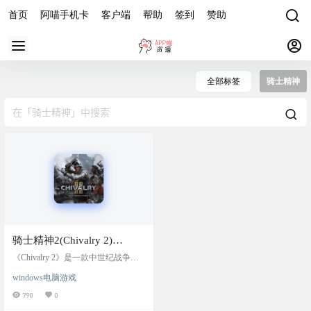
首页
阿喵手机卡
客户端
帮助
签到
赞助
全部标签
骑士精神
骑士精神2(Chivalry 2)
v1.0.48.0 ，单机+联机，免
《Chivalry 2》是一款中世纪战争史
安装中文版，支持网络联机
诗电影风格的多人第一人称砍杀游
windows电脑游戏
戏，🔥支持64人同屏战斗！玩家可
选择4种职业与12种副职业，自由搭
790
0
配武器与能力，体验剑刃交锋、城