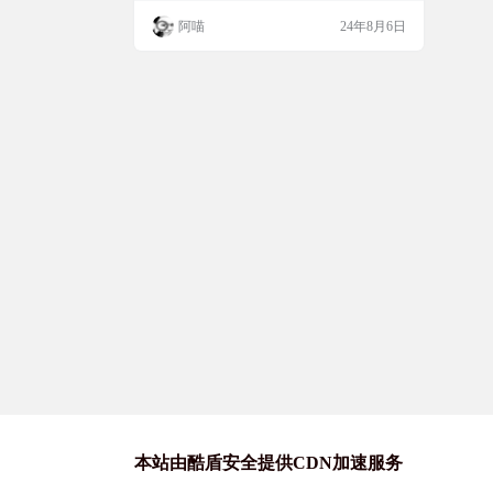
的实用小工具，允许用户自定义印章的分
阿喵
24年8月6日
割、大小和位置。选择需要盖章的PDF文件
或文件夹。 选择保存文件夹。 导入完整的
印章图片,工具会根据PDF页数做随机分割。
设定印章大小,骑缝章位置,印章位置等 点盖
章，骚等后在保存文件夹中即可看到盖好…
本站由酷盾安全提供CDN加速服务