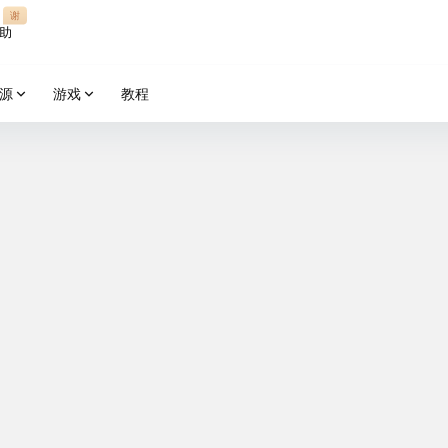
谢
助
源
游戏
教程