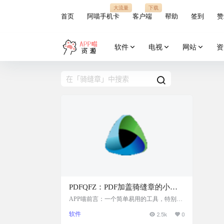
大流量
下载
首页
阿喵手机卡
客户端
帮助
签到
赞
软件
电视
网站
资
PDFQFZ：PDF加盖骑缝章的小工
具，免费开源
APP喵前言：一个简单易用的工具，特别适
合需要在PDF文件上批量加盖骑缝章的场
软件
2.5k
0
景，提高了文件处理的效率。 软件简介 PD
FQFZ是一个用于在PDF文件上加盖骑缝章