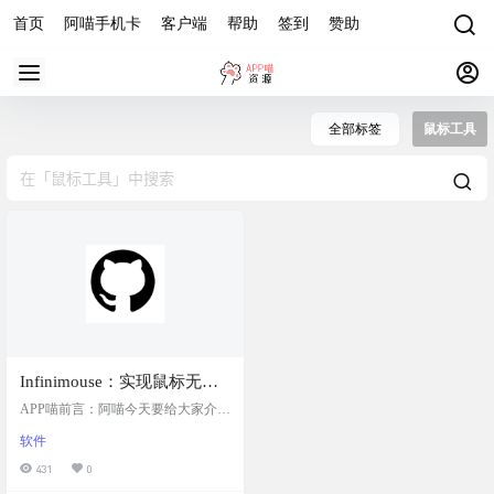
首页
阿喵手机卡
客户端
帮助
签到
赞助
全部标签
鼠标工具
Infinimouse：实现鼠标无限
移动的多屏幕工具，允许鼠
APP喵前言：阿喵今天要给大家介绍
标在屏幕边缘突破并从另一
一个超级酷的工具——Infinimouse。
软件
如果你曾经在多屏幕工作时，觉得
侧重新出现，支持单显示器
鼠标移动到屏幕边缘就消失很烦
431
0
和多显示器设置，完全免费
人，那么这个工具绝对能帮到你。In