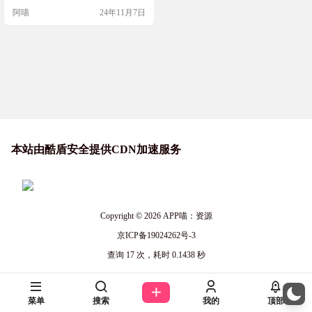
finimouse能让你的鼠标突破屏幕的边
阿喵
24年11月7日
界，在另一边重新出现，就像进入
了一个无限循环的空间。不管是单
个显示器还是多个显示器，Infinimou
se都能搞定，而且你还可以根据自己
的需要禁用其他方向的无限移动功
能。最棒的是，这个工具…
本站由酷盾安全提供CDN加速服务
Copyright © 2026
APP喵：资源
京ICP备19024262号-3
查询 17 次，耗时 0.1438 秒
菜单
搜索
我的
顶部