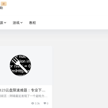
谢
助
源
游戏
教程
123云盘限速难题：专业下载
全方位突破流量限制，享受极
P喵前言：阿喵最近发现了一个超给力的
，专门用来解决123云盘的流量限制问
件传输体验
3.3k
0
这个工具用起来特别方便，只需要用你
户名和密码登录，就能在电脑上自由地