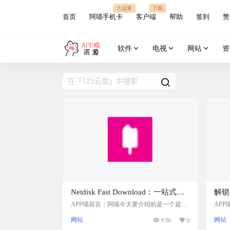
大流量
下载
首页
阿喵手机卡
客户端
帮助
签到
赞
软件
电视
网站
资
Netdisk Fast Download：一站式网
解锁
盘直链解析服务将分享链接转化为
脚本
APP喵前言：阿喵今天要介绍的是一个超级
AP
实用的网盘直链解析工具——Netdisk Fast D
工具
直链，支持蓝奏云、奶牛快传、移
速文
网站
9.5k
0
网站
ownload。这个工具支持多种网盘服务，包
题。
动云云空间、QQ邮箱中转站等多
括蓝奏云、奶牛快传、移动云云空间、QQ
的用