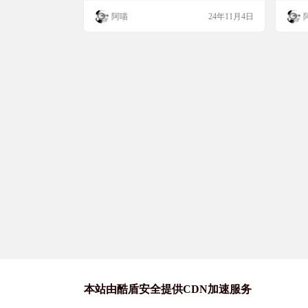
个平台
邮箱中转站、小飞机盘、亿方云、123云盘
下载
阿喵
24年11月4日
等，能够将网盘分享下载链接转化为直链，
件、
让下载变得更加快捷方便。 网站简介 Netdis
创建
k Fast Download是一个支持多种网盘服务的
端协
直链解析工具，它能够将分享链接转化为直
量限
链，支…
123
本…
本站由酷盾安全提供CDN加速服务