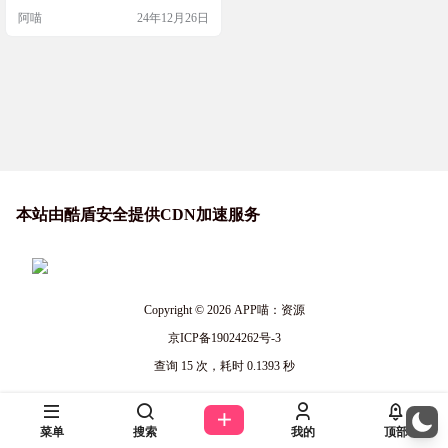
D打印模型还是CG纹理，这里都能
阿喵
24年12月26日
找到。网站界面直观，让你可以轻
松浏览和选择所需的模型。如果你
是一个设计师、艺术家或者3D打印
爱好者，3DExport绝对是一个值得收
藏的资源站。 网站简介 3DExport是
一个在线平台，提供多种类…
本站由酷盾安全提供CDN加速服务
Copyright © 2026
APP喵：资源
京ICP备19024262号-3
查询 15 次，耗时 0.1393 秒
菜单
搜索
我的
顶部