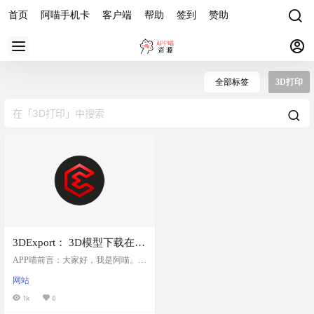
首页
阿喵手机卡
客户端
帮助
签到
赞助
全部标签
3D打印
3DExport： 3D模型下载在线
平台
APP喵前言：大家好，我是阿喵。今
天要给你们介绍一个可以免费下载3
网站
D模型的网站——3DExport。这个网
站提供了各种各样的3D模型，从交
1k
0
通工具到家居用品，无论是你需要3