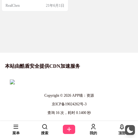
h，选择adobeapp的安装路径，一般
RealChen
21年6月1日
不变动默认在C盘programfiles目录下
的adobe文件夹内。 2，点searching，
让adobegenp搜到对应的安装文件，
3，点patch，去打补丁，等待执行完
成。 其他的功能，…
本站由酷盾安全提供CDN加速服务
Copyright © 2026
APP喵：资源
京ICP备19024262号-3
查询 16 次，耗时 0.1400 秒
菜单
搜索
我的
顶部