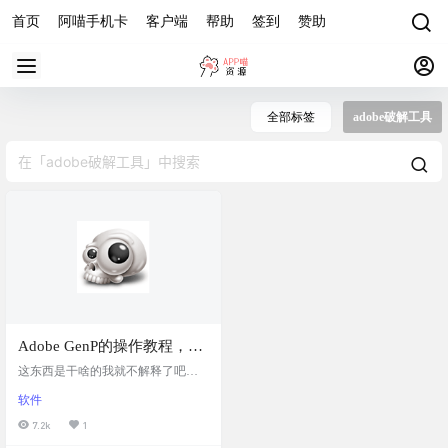
首页
阿喵手机卡
客户端
帮助
签到
赞助
全部标签
adobe破解工具
Adobe GenP的操作教程，
Adobe 全家桶 通杀补丁
这东西是干啥的我就不解释了吧，
（Windows）
能找到用到这个的人，估计只是不
软件
会操作或者找不到可用资源 阿喵简
单介绍下操作吧 软件截图 软件操作
7.2k
1
其实软件内都有英文说明 1，先点pat