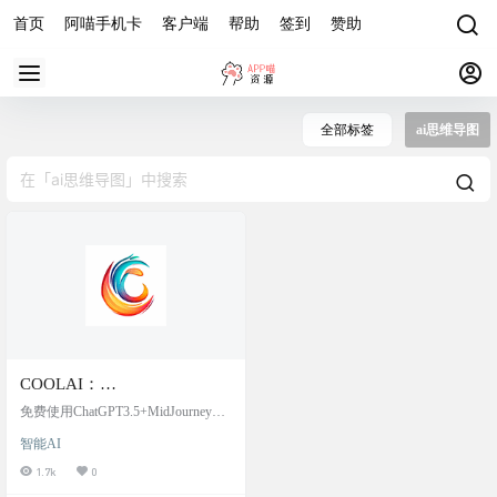
首页
阿喵手机卡
客户端
帮助
签到
赞助
全部标签
ai思维导图
COOLAI：
ChatGPT3.5+MidJourney绘画
免费使用ChatGPT3.5+MidJourney绘
+AI思维导图+AI小应用
画+AI思维导图+AI小应用 注册即可
智能AI
免费使用，每天签到即可获取差不
多50次的对话次数（只限制对话次
1.7k
0
数，不限制token） 除了签到，可以