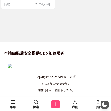
邀请新用户来获取更多的额度。也
阿喵
23年6月26日
可以换个邮箱继续。 网站截图 网站
地址
本站由酷盾安全提供CDN加速服务
Copyright © 2026
APP喵：资源
京ICP备19024262号-3
查询 16 次，耗时 0.1474 秒
菜单
搜索
我的
顶部